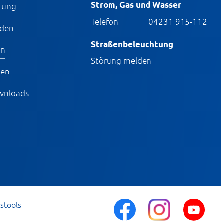
Strom, Gas und Wasser
rung
Telefon
04231 915-112
lden
Straßenbeleuchtung
en
Störung melden
sen
wnloads
tstools