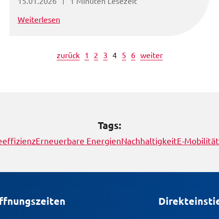
15.01.2026
1 Minuten Lesezeit
Weiterlesen
zurück
1
2
3
4
5
6
weiter
Tags:
eeffizienz
Erneuerbare Energien
Nachhaltigkeit
E-Mobilität
ffnungszeiten
Direkteinsti