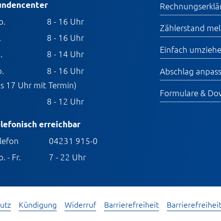
undencenter
Rechnungserklä
o.
8 - 16 Uhr
Zählerstand me
.
8 - 16 Uhr
Einfach umzieh
.
8 - 14 Uhr
.
8 - 16 Uhr
Abschlag anpas
is 17 Uhr mit Termin)
Formulare & Do
8 - 12 Uhr
lefonisch erreichbar
lefon
04231 915-0
. - Fr.
7 - 22 Uhr
utz
Kündigung
Widerruf
Barrierefreiheit
Barrierefreihei