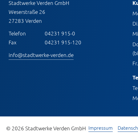
Stadtwerke Verden GmbH
K
Weserstraße 26
M
27283 Verden
Di
Telefon
04231 915-0
Mi
Fax
04231 915-120
Do
(b
info@stadtwerke-verden.de
Fr.
Te
Te
Mo
Impressum
Datensch
© 2026 Stadtwerke Verden GmbH