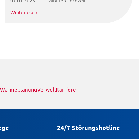
07.01.2026
1 Minuten Lesezeit
Weiterlesen
Wärmeplanung
Verwell
Karriere
ege
24/7 Störungshotline