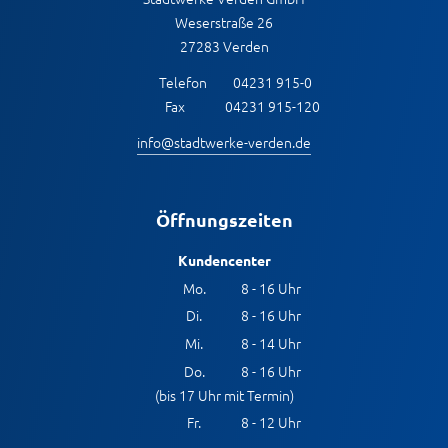
Zeilenabstand ver
Weserstraße 26
27283 Verden
Graustufen
Telefon
04231 915-0
Großer Mauszeig
Fax
04231 915-120
Lesehilfe
info@stadtwerke-verden.de
Links unterstreic
Öffnungszeiten
Animationen auss
Kundencenter
Hoher Kontrast
Mo.
8 - 16 Uhr
Di.
8 - 16 Uhr
Mi.
8 - 14 Uhr
Do.
8 - 16 Uhr
(bis 17 Uhr mit Termin)
Fr.
8 - 12 Uhr