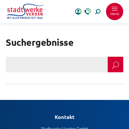
Menü
Suchergebnisse
Schrift vergrößer
Schrift verkleiner
Wortabstand ver
Wortabstand verk
Kontakt
Zeilenabstand ve
Stadtwerke Verden GmbH