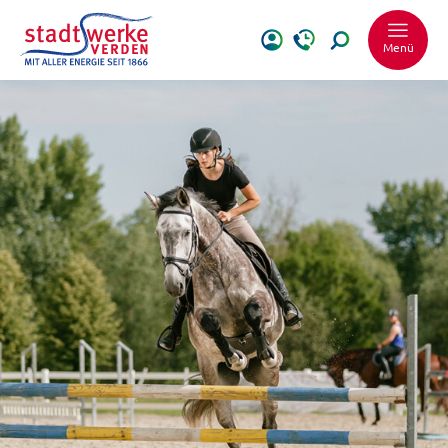
Menü
Schrift vergrößer
Schrift verkleiner
Wortabstand ver
Wortabstand verk
Zeilenabstand ve