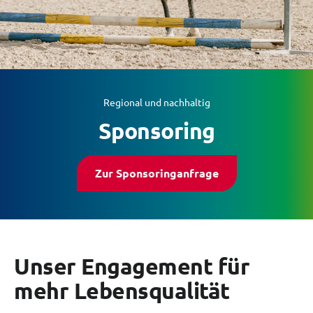
Zeilenabstand ver
Graustufen
Großer Mauszeig
Lesehilfe
Regional und nachhaltig
Sponsoring
Links unterstreic
Animationen auss
Zur Sponsoringanfrage
Hoher Kontrast
Unser Engagement für
mehr Lebensqualität