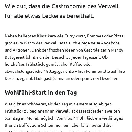
Zeilenabstand ver
Wie gut, dass die Gastronomie des Verwell
für alle etwas Leckeres bereithält.
Graustufen
Großer Mauszeig
Neben beliebten Klassikern wie Currywurst, Pommes oder Pizza
Lesehilfe
gibt es im Bistro des Verwell jetzt auch einige neue Angebote
und Aktionen. Dank der frischen Ideen von Gastroleiterin Mandy
Links unterstreic
Buttgereit lohnt sich der Besuch zu jeder Tageszeit. Ob
herzhaftes Frühstück, gemütlicher Kaffee oder
Animationen auss
abwechslungsreiche Mittagsgerichte – hier kommen alle auf ihre
Kosten, egal ob Badegast, Saunafan oder spontaner Besucher.
Hoher Kontrast
Wohlfühl-Start in den Tag
Was gibt es Schöneres, als den Tag mit einem ausgiebigen
Frühstück zu beginnen? Im Verwell ist das jetzt jeden zweiten
Sonntag im Monat möglich: Von 9 bis 11 Uhr lädt ein vielfältiges
Brunch Buffet zum Schlemmen ein. Ebenfalls neu sind die