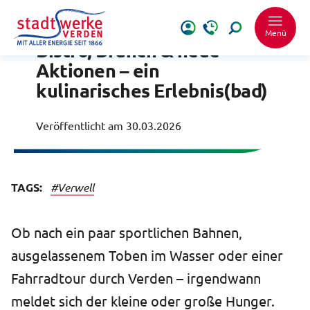
Stadtwerke inside
Menü
Bistro, Brunch & neue
Aktionen – ein
kulinarisches Erlebnis(bad)
Veröffentlicht am
30.03.2026
Schrift vergrößer
TAGS:
#Verwell
Schrift verkleiner
Wortabstand ver
Ob nach ein paar sportlichen Bahnen,
ausgelassenem Toben im Wasser oder einer
Wortabstand verk
Fahrradtour durch Verden – irgendwann
Zeilenabstand ve
meldet sich der kleine oder große Hunger.