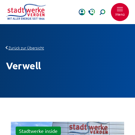
Menü
Zurück zur Übersicht
Verwell
Schrift vergrößer
Schrift verkleiner
Wortabstand ver
Wortabstand verk
Zeilenabstand ve
Stadtwerke inside