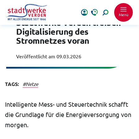
Energie im Fokus
Menü
Stadtwerke Verden treiben
Digitalisierung des
Stromnetzes voran
Veröffentlicht am
09.03.2026
Schrift vergrößer
TAGS:
#Netze
Schrift verkleiner
Wortabstand ver
Intelligente Mess- und Steuertechnik schafft
die Grundlage für die Energieversorgung von
Wortabstand verk
morgen.
Zeilenabstand ve