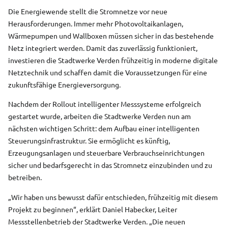
Zeilenabstand ver
Die Energiewende stellt die Stromnetze vor neue
Herausforderungen. Immer mehr Photovoltaikanlagen,
Graustufen
Wärmepumpen und Wallboxen müssen sicher in das bestehende
Netz integriert werden. Damit das zuverlässig funktioniert,
Großer Mauszeig
investieren die Stadtwerke Verden frühzeitig in moderne digitale
Lesehilfe
Netztechnik und schaffen damit die Voraussetzungen für eine
zukunftsfähige Energieversorgung.
Links unterstreic
Nachdem der Rollout intelligenter Messsysteme erfolgreich
Animationen auss
gestartet wurde, arbeiten die Stadtwerke Verden nun am
nächsten wichtigen Schritt: dem Aufbau einer intelligenten
Hoher Kontrast
Steuerungsinfrastruktur. Sie ermöglicht es künftig,
Erzeugungsanlagen und steuerbare Verbrauchseinrichtungen
sicher und bedarfsgerecht in das Stromnetz einzubinden und zu
betreiben.
„Wir haben uns bewusst dafür entschieden, frühzeitig mit diesem
Projekt zu beginnen“, erklärt Daniel Habecker, Leiter
Messstellenbetrieb der Stadtwerke Verden. „Die neuen