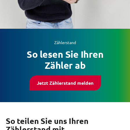
Zeilenabstand ver
Graustufen
Großer Mauszeig
Lesehilfe
Zählerstand
So lesen Sie Ihren
Links unterstreic
Zähler ab
Animationen auss
Hoher Kontrast
Jetzt Zählerstand melden
So teilen Sie uns Ihren
Zählerstand mit