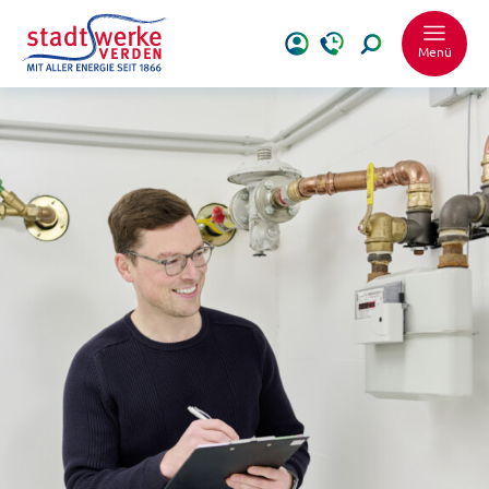
Menü
Schrift vergrößer
Schrift verkleiner
Wortabstand ver
Wortabstand verk
Zeilenabstand ve