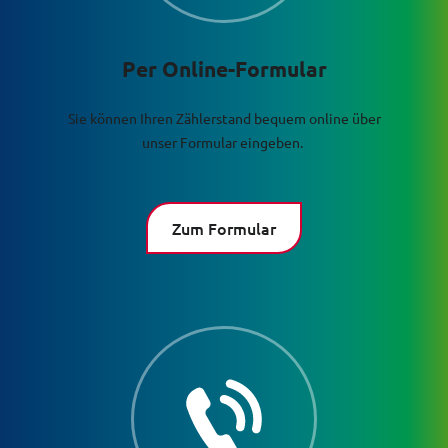
Per Online-Formular
Sie können Ihren Zählerstand bequem online über
unser Formular eingeben.
Zum Formular