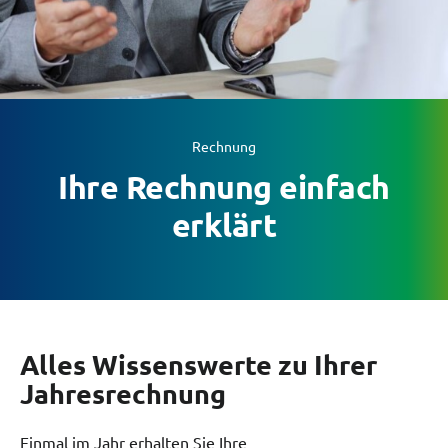
Zeilenabstand ver
Graustufen
Großer Mauszeig
Lesehilfe
Rechnung
Ihre Rechnung einfach
Links unterstreic
erklärt
Animationen auss
Hoher Kontrast
Alles Wissenswerte zu Ihrer
Jahresrechnung
Einmal im Jahr erhalten Sie Ihre