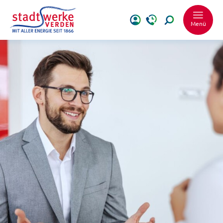
Menü
Schrift vergrößer
Schrift verkleiner
Wortabstand ver
Wortabstand verk
Zeilenabstand ve